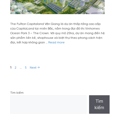
The Fullton Capitaland Văn Giang là dự án thấp tầng cao cấp
của CapitaLand tại miền Bắc, nằm trong đại đô thị Vinhomes
Ocean Park 3 – The Crown. Với quy mô 25ha, dự án mang đến hệ
sản phẩm liền kề, shophouse và biệt thự theo phong cách hiện
đại, kết hợp không gian …
Read more
Post
Page
Page
Page
1
2
…
5
Next
→
navigation
Tìm kiếm
Tìm
kiếm