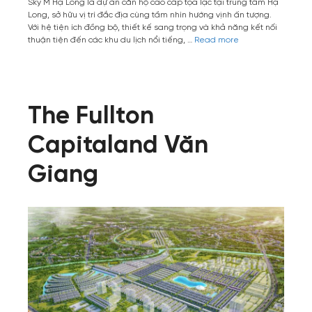
Sky M Hạ Long là dự án căn hộ cao cấp tọa lạc tại trung tâm Hạ
Long, sở hữu vị trí đắc địa cùng tầm nhìn hướng vịnh ấn tượng.
Với hệ tiện ích đồng bộ, thiết kế sang trọng và khả năng kết nối
thuận tiện đến các khu du lịch nổi tiếng, …
Read more
The Fullton
Capitaland Văn
Giang