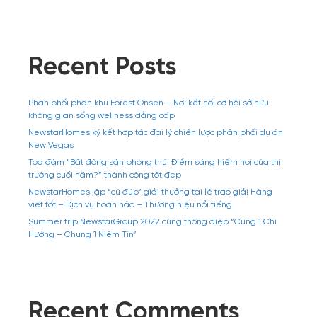
Recent Posts
Phân phối phân khu Forest Onsen – Nơi kết nối cơ hội sở hữu
không gian sống wellness đẳng cấp
NewstarHomes ký kết hợp tác đại lý chiến lược phân phối dự án
New Vegas
Tọa đàm “Bất động sản phòng thủ: Điểm sáng hiếm hoi của thị
trường cuối năm?” thành công tốt đẹp
NewstarHomes lập “cú đúp” giải thưởng tại lễ trao giải Hàng
việt tốt – Dịch vụ hoàn hảo – Thương hiệu nổi tiếng
Summer trip NewstarGroup 2022 cùng thông điệp “Cùng 1 Chí
Hướng – Chung 1 Niềm Tin”
Recent Comments