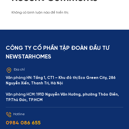
Không có bình luận nào để hiển thị.
CÔNG TY CỔ PHẦN TẬP ĐOÀN ĐẦU TƯ
NEWSTARHOMES
Địa chỉ
Văn phòng HN:
Tầng 1, CT1 – Khu đô thị Eco Green City, 286
Nguyễn Xiển, Thanh Trì, Hà Nội
Văn phòng HCM:
191D Nguyễn Văn Hưởng, phường Thảo Điền,
TP.Thủ Đức, TP.HCM
Hotline
0984 086 655