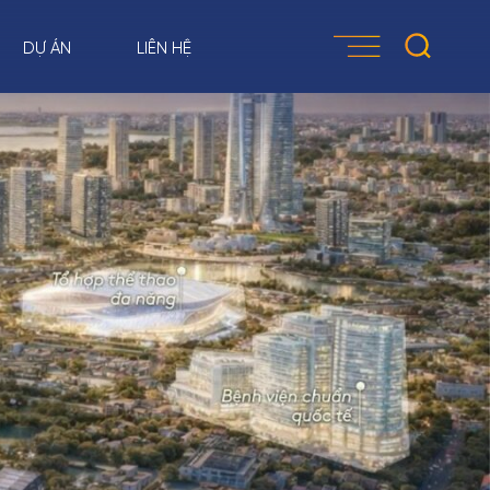
DỰ ÁN
LIÊN HỆ