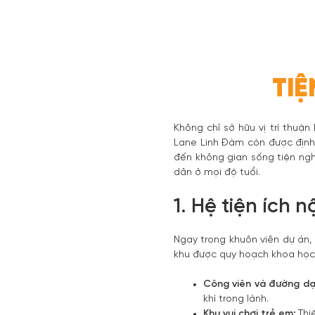
TIỆ
Không chỉ sở hữu vị trí thuậ
Lane Linh Đàm còn được định 
đến không gian sống tiện nghi
dân ở mọi độ tuổi.
1. Hệ tiện ích 
Ngay trong khuôn viên dự án, 
khu được quy hoạch khoa học,
Công viên và đường dạ
khí trong lành.
Khu vui chơi trẻ em:
Thiế