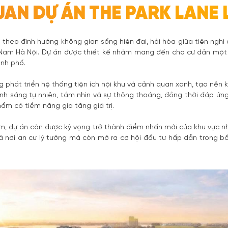
AN DỰ ÁN THE PARK LANE 
 theo định hướng không gian sống hiện đại, hài hòa giữa tiện nghi
 Nam Hà Nội. Dự án được thiết kế nhằm mang đến cho cư dân một 
ành phố.
g phát triển hệ thống tiện ích nội khu và cảnh quan xanh, tạo nên
 ánh sáng tự nhiên, tầm nhìn và sự thông thoáng, đồng thời đáp ứ
hẩm có tiềm năng gia tăng giá trị.
 Đàm, dự án còn được kỳ vọng trở thành điểm nhấn mới của khu vực n
là nơi an cư lý tưởng mà còn mở ra cơ hội đầu tư hấp dẫn trong b