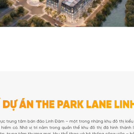
Í DỰ ÁN THE PARK LANE LI
vực trung tâm bán đảo Linh Đàm – một trong những khu đô thị kiểu
hiếm có. Nhờ vị trí nằm trong quần thể khu đô thị đã hình thành