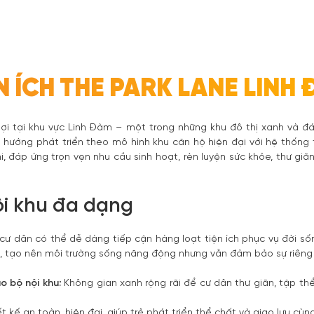
N ÍCH THE PARK LANE LINH
n lợi tại khu vực Linh Đàm – một trong những khu đô thị xanh và đ
hướng phát triển theo mô hình khu căn hộ hiện đại với hệ thống
, đáp ứng trọn vẹn nhu cầu sinh hoạt, rèn luyện sức khỏe, thư gi
nội khu đa dạng
cư dân có thể dễ dàng tiếp cận hàng loạt tiện ích phục vụ đời số
 tạo nên môi trường sống năng động nhưng vẫn đảm bảo sự riêng 
o bộ nội khu:
Không gian xanh rộng rãi để cư dân thư giãn, tập t
t kế an toàn, hiện đại, giúp trẻ phát triển thể chất và giao lưu cùn