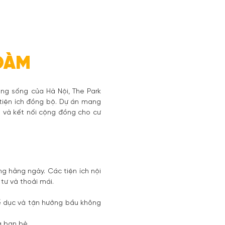
 ĐÀM
áng sống của Hà Nội, The Park
 tiện ích đồng bộ. Dự án mang
ãn và kết nối cộng đồng cho cư
ng hằng ngày. Các tiện ích nội
tư và thoải mái.
hể dục và tận hưởng bầu không
g bạn bè.