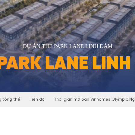
DỰ ÁN THE PARK LANE LINH ĐÀM
PARK LANE LIN
 tổng thể
Tiến độ
Thời gian mở bán Vinhomes Olympic Ng