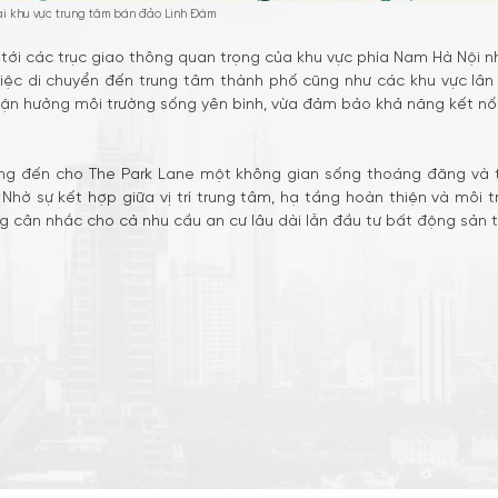
ại khu vực trung tâm bán đảo Linh Đàm
 tới các trục giao thông quan trọng của khu vực phía Nam Hà Nội 
việc di chuyển đến trung tâm thành phố cũng như các khu vực lân
 tận hưởng môi trường sống yên bình, vừa đảm bảo khả năng kết nối l
ang đến cho The Park Lane một không gian sống thoáng đãng và t
hờ sự kết hợp giữa vị trí trung tâm, hạ tầng hoàn thiện và môi 
 cân nhắc cho cả nhu cầu an cư lâu dài lẫn đầu tư bất động sản t