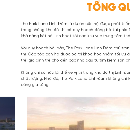
TỔNG QU
The Park Lane Linh Đàm là dự án căn hộ được phát triển
trong những khu đô thị có quy hoạch đồng bộ tại phía
khả năng kết nối linh hoạt tới các khu vực trung tâm th
Với quy hoạch bài bản, The Park Lane Linh Đàm chú trọn
thị. Các tòa căn hộ được bố trí khoa học nhằm tối ưu
trẻ, gia đình trẻ cho đến các nhà đầu tư tìm kiếm sản p
Không chỉ sở hữu lợi thế về vị trí trong khu đô thị Linh
chất lượng. Nhờ đó, The Park Lane Linh Đàm không chỉ 
càng gia tăng.