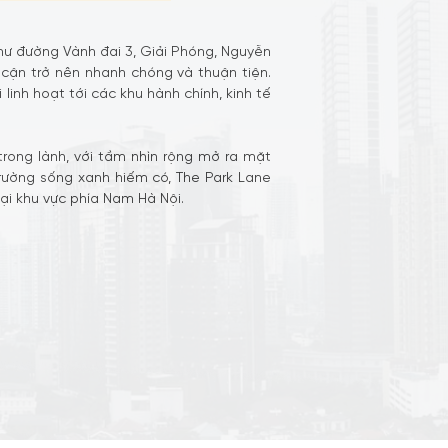
như đường Vành đai 3, Giải Phóng, Nguyễn
 cận trở nên nhanh chóng và thuận tiện.
inh hoạt tới các khu hành chính, kinh tế
rong lành, với tầm nhìn rộng mở ra mặt
trường sống xanh hiếm có, The Park Lane
ại khu vực phía Nam Hà Nội.