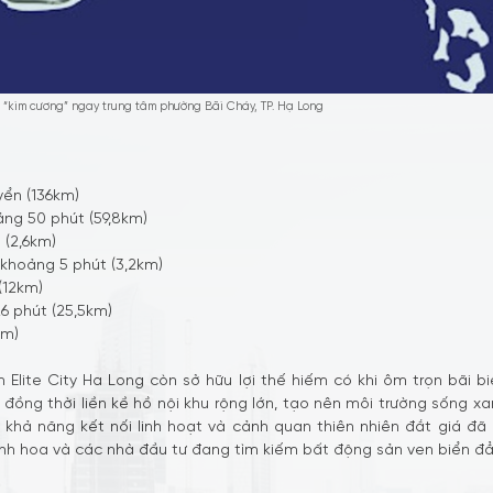
trí “kim cương” ngay trung tâm phường Bãi Cháy, TP. Hạ Long
yển (136km)
ảng 50 phút (59,8km)
 (2,6km)
 khoảng 5 phút (3,2km)
(12km)
 phút (25,5km)
km)
n Elite City Ha Long còn sở hữu lợi thế hiếm có khi ôm trọn bãi
đồng thời liền kề hồ nội khu rộng lớn, tạo nên môi trường sống xa
, khả năng kết nối linh hoạt và cảnh quan thiên nhiên đắt giá đã 
nh hoa và các nhà đầu tư đang tìm kiếm bất động sản ven biển đẳ