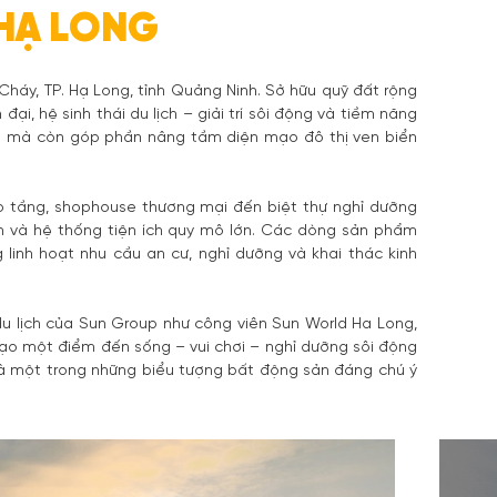
 HẠ LONG
Cháy, TP. Hạ Long, tỉnh Quảng Ninh. Sở hữu quỹ đất rộng
i, hệ sinh thái du lịch – giải trí sôi động và tiềm năng
 dân mà còn góp phần nâng tầm diện mạo đô thị ven biển
ao tầng, shophouse thương mại đến biệt thự nghỉ dưỡng
n và hệ thống tiện ích quy mô lớn. Các dòng sản phẩm
 linh hoạt nhu cầu an cư, nghỉ dưỡng và khai thác kinh
 du lịch của Sun Group như công viên Sun World Ha Long,
ạo một điểm đến sống – vui chơi – nghỉ dưỡng sôi động
 là một trong những biểu tượng bất động sản đáng chú ý