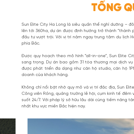
TỔNG QU
Sun Elite City Ha Long là siêu quần thể nghỉ dưỡng – đ
lên tới 360ha, dự án được định hướng trở thành “thành p
đầu tư vượt trội. Với vị trí nằm ngay trung tâm du lị
phía Bắc.
Được quy hoạch theo mô hình “all-in-one”, Sun Elite 
sang trọng. Dự án bao gồm 31 tòa thương mại dịch vụ
được phát triển đa dạng như căn hộ studio, căn hộ 1PN
doanh của khách hàng.
Không chỉ nổi bật nhờ quy mô và vị trí đắc địa, Sun El
Công viên Rồng, quảng trường lễ hội, cụm kinh tế đêm
suốt 24/7. Với pháp lý sở hữu lâu dài cùng tiềm năng 
nhất khu vực miền Bắc hiện nay.