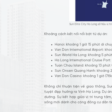
Sun Elite City Ha Long sở hữu vị 
Khoảng cách kết nối nổi bật từ dự án:
Hanoi: khoảng 1 giờ 15 phút di chu
Van Don International Airport: kho
Sun World Ha Long: khoảng 5 phút
Ha Long International Cruise Port:
Tuan Chau Island: khoảng 13 phút 
Sun Onsen Quang Hanh: khoảng 26
Van Don Casino: khoảng 1 giờ (78
Không chỉ thuận tiện về giao thông, Su
tuyệt đẹp hướng ra Vịnh Hạ Long. Dự án 
dưỡng. Sự kết hợp giữa vị trí trung tâm
sống mới dành cho cộng đồng cư dân ti