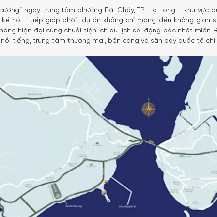
m cương” ngay trung tâm phường Bãi Cháy, TP. Hạ Long – khu vực đượ
n – kề hồ – tiếp giáp phố”, dự án không chỉ mang đến không gia
ông hiện đại cùng chuỗi tiện ích du lịch sôi động bậc nhất miền Bắ
 nổi tiếng, trung tâm thương mại, bến cảng và sân bay quốc tế chỉ 