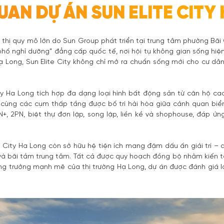
AN DỰ ÁN SUN ELITE CITY
ô thị quy mô lớn do Sun Group phát triển tại trung tâm phường Bãi 
hố nghỉ dưỡng” đẳng cấp quốc tế, nơi hội tụ không gian sống hiện đạ
ch Hạ Long, Sun Elite City không chỉ mở ra chuẩn sống mới cho cư
City Ha Long tích hợp đa dạng loại hình bất động sản từ căn hộ c
 cùng các cụm thấp tầng được bố trí hài hòa giữa cảnh quan biể
+, 2PN, biệt thự đơn lập, song lập, liền kề và shophouse, đáp ứng
ite City Ha Long còn sở hữu hệ tiện ích mang đậm dấu ấn giải trí –
 và bãi tắm trung tâm. Tất cả được quy hoạch đồng bộ nhằm kiến t
tăng trưởng mạnh mẽ của thị trường Hạ Long, dự án được đánh giá