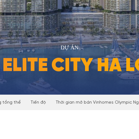
DỰ ÁN
 ELITE CITY HA 
 tổng thể
Tiến độ
Thời gian mở bán Vinhomes Olympic Ng