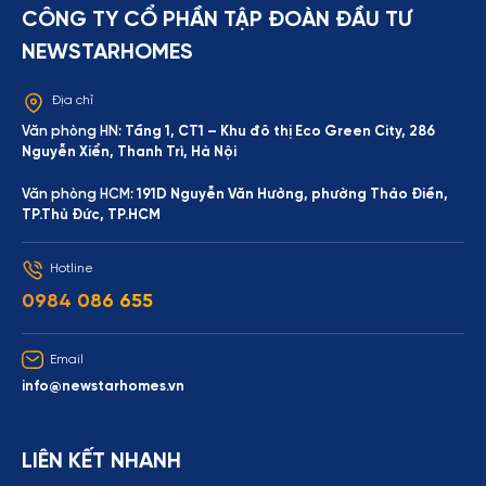
CÔNG TY CỔ PHẦN TẬP ĐOÀN ĐẦU TƯ
NEWSTARHOMES
Địa chỉ
Văn phòng HN:
Tầng 1, CT1 – Khu đô thị Eco Green City, 286
Nguyễn Xiển, Thanh Trì, Hà Nội
Văn phòng HCM:
191D Nguyễn Văn Hưởng, phường Thảo Điền,
TP.Thủ Đức, TP.HCM
Hotline
0984 086 655
Email
info@newstarhomes.vn
LIÊN KẾT NHANH