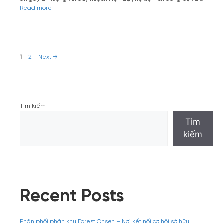
Read more
Post
Page
Page
1
2
Next
→
navigation
Tìm kiếm
Tìm
kiếm
Recent Posts
Phân phối phân khu Forest Onsen – Nơi kết nối cơ hội sở hữu