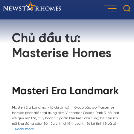
Skip
to
content
Chủ đầu tư:
Masterise Homes
Masteri Era Landmark
Masteri Era Landmark là dự án căn hộ cao cấp do Masterise
Homes phát triển tại trung tâm Vinhomes Ocean Park 3, nổi bật
với quy mô lớn, quy hoạch 3 phân khu hiện đại cùng hệ tiện ích
nội khu đẳng cấp. Sở hữu vị trí chiến lược, thiết kế tinh tế và tầm
…
Read more