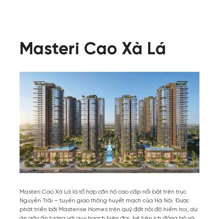
Masteri Cao Xà Lá
Masteri Cao Xà Lá là tổ hợp căn hộ cao cấp nổi bật trên trục
Nguyễn Trãi – tuyến giao thông huyết mạch của Hà Nội. Được
phát triển bởi Masterise Homes trên quỹ đất nội đô hiếm hoi, dự
án gây ấn tượng với quy hoạch hiện đại, hệ tiện ích đồng bộ và …