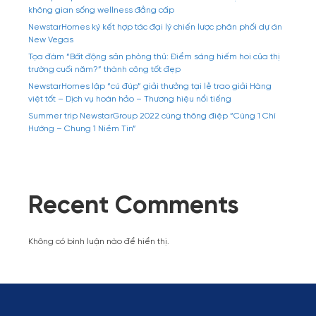
không gian sống wellness đẳng cấp
NewstarHomes ký kết hợp tác đại lý chiến lược phân phối dự án
New Vegas
Tọa đàm “Bất động sản phòng thủ: Điểm sáng hiếm hoi của thị
trường cuối năm?” thành công tốt đẹp
NewstarHomes lập “cú đúp” giải thưởng tại lễ trao giải Hàng
việt tốt – Dịch vụ hoàn hảo – Thương hiệu nổi tiếng
Summer trip NewstarGroup 2022 cùng thông điệp “Cùng 1 Chí
Hướng – Chung 1 Niềm Tin”
Recent Comments
Không có bình luận nào để hiển thị.